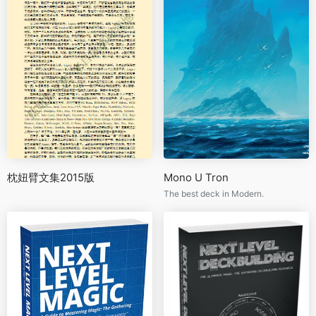
枕妞臂文集2015版
Mono U Tron
The best deck in Modern.