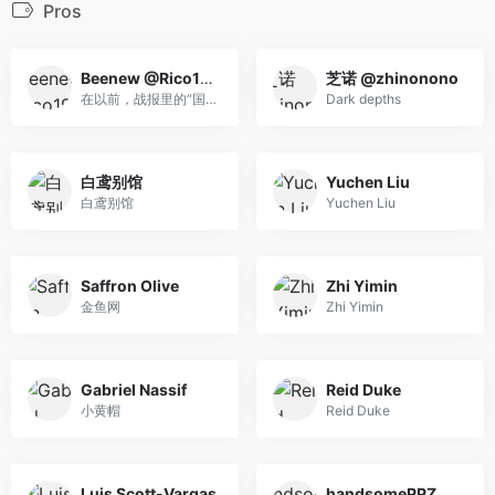
Pros
Beenew @Rico19971
芝诺 @zhinonono
在以前，战报里的“国人”一般指的是Beenew
Dark depths
白鸢别馆
Yuchen Liu
白鸢别馆
Yuchen Liu
Saffron Olive
Zhi Yimin
金鱼网
Zhi Yimin
Gabriel Nassif
Reid Duke
小黄帽
Reid Duke
Luis Scott-Vargas
handsomePPZ