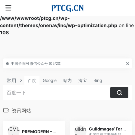
Warning
: Array to string conversion in
/www/wwwroot/ptcg.cn/wp-
content/themes/onenav/inc/wp-optimization.php
on line
108
中国卡牌网 微信公众号 (05/20)
Pay1Life&FOW QQ群 (10/10)
常用
百度
Google
站内
淘宝
Bing
资讯网站
Guildmages’ Forum 魔風集會所
PREMODERN – A community-created old school format.
內容目前主要偏向競技型賽制...