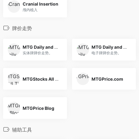
Cranial Insertion
颅内植入
牌价走势
MTG Daily and Weekly Movers and Shakers
MTG Daily and Weekly Movers and Shakers
实体牌牌价走势。
电子牌牌价走势。
MTGStocks All Time High / Low
MTGPrice.com
MTGPrice Blog
辅助工具