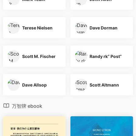
Terese Nielsen
Dave Dorman
Scott M. Fischer
Randy rk” Post”
Dave Allsop
Scott Altmann
万智牌 ebook