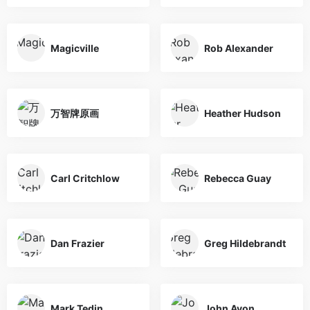
Magicville
Rob Alexander
万智牌原画
Heather Hudson
Carl Critchlow
Rebecca Guay
Dan Frazier
Greg Hildebrandt
Mark Tedin
John Avon