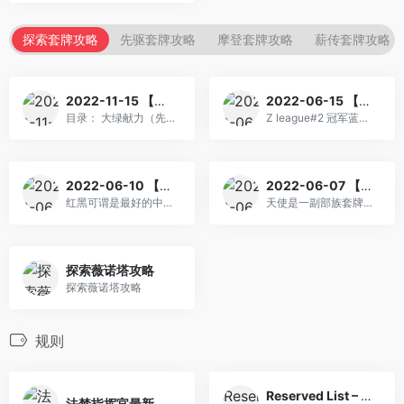
探索套牌攻略
先驱套牌攻略
摩登套牌攻略
薪传套牌攻略
2022-11-15 【汇总】老汉的先驱/探险好文推荐
2022-06-15 【探索】蓝白控制巨型指南
目录： 大绿献力（先驱） ...
Z league#2 冠军蓝白控制
2022-06-10 【探索】红黑中速攻略（又称红黑赚赚赚）
2022-06-07 【探索】谈谈探索赛制里的天使套牌（与僧侣）
红黑可谓是最好的中速套牌
天使是一副部族套牌。它成立于圣翼主教、正气女武神与华辉天使之间的互动。
探索薇诺塔攻略
探索薇诺塔攻略
规则
Reserved List – MTG Wiki
法禁指挥官最新禁牌表