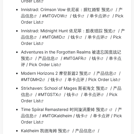
Order List
Innistrad: Crimson Vow 依尼崔：腥红婚誓 预览
/
产
品信息
/
#MTGVOW
/
钱卡
/
单卡点评
/
Pick
Order List
Innistrad: Midnight Hunt 依尼翠：黯夜猎踪 预览
/
产
品信息
/
#MTGMID
/
钱卡
/
单卡点评
/
Pick
Order List
Adventures in the Forgotten Realms 被遗忘国度战记
预览
/
产品信息
/
#MTGAFR
/
钱卡
/
单卡点
评
/
Pick Order List
Modern Horizons 2 摩登新篇2 预览
/
产品信息
/
#MTGMH2
/
钱卡
/ 单卡点评 /
Pick Order List
Strixhaven: School of Mages 斯崔海文 预览
/
产品
信息
/
#MTGSTX
/
钱卡
/
单卡点评
/
Pick
Order List
Time Spiiral Remastered 时间漩涡重铸 预览
/
产
品信息
/ #MTGKaldheim /
钱卡
/ 单卡点评 /
Pick
Order List
Kaldheim 凯德海姆 预览
/
产品信息
/