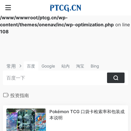
Warning
: Array to string conversion in
/www/wwwroot/ptcg.cn/wp-
content/themes/onenav/inc/wp-optimization.php
on line
108
常用
百度
Google
站内
淘宝
Bing
投资指南
Pokémon TCG 口袋卡检索率和包装成
本说明