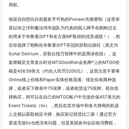
用权。
假设说你想玩目前最炙手可热的Pioneer先驱赛制（这里恭
喜以张之洋和魔法绵羊战队为代表的国人牌手在刚刚过去
的周末于布鲁塞尔PT和名古屋MF取得的优异成绩！），然
后你选择了刚刚在布鲁塞尔PT夺冠的苏勒台躁狂（英文为
Sultai Delirium，苏勒台指万智牌中的蓝黑绿色组），这
套牌截至文章发出时在MTGGoldfish金鱼网*上的MTGO价
格是456.59美元（约合人民币3200元），这里注意不要将
Online线上价格和Paper实体价格混淆。现在你有两种选
择，或者买下牌表中75张牌，或者租赁这75张牌。若你选
择购买，则可以在自己的MTGO账户中充值价值457美元的
Event Tickets（tix），然后在其市场中和各大牌商的机器
人交易以获取相应卡牌，购买前记得货比三家！通过官方
渠道充值tix当然没有问题，但是美国各州会征收消费税，